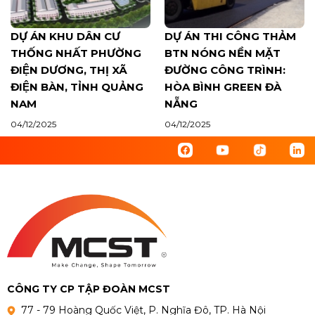
DỰ ÁN KHU DÂN CƯ
DỰ ÁN THI CÔNG THẢM
THỐNG NHẤT PHƯỜNG
BTN NÓNG NỀN MẶT
ĐIỆN DƯƠNG, THỊ XÃ
ĐƯỜNG CÔNG TRÌNH:
ĐIỆN BÀN, TỈNH QUẢNG
HÒA BÌNH GREEN ĐÀ
NAM
NẴNG
04/12/2025
04/12/2025
CÔNG TY CP TẬP ĐOÀN MCST
77 - 79 Hoàng Quốc Việt, P. Nghĩa Đô, TP. Hà Nội