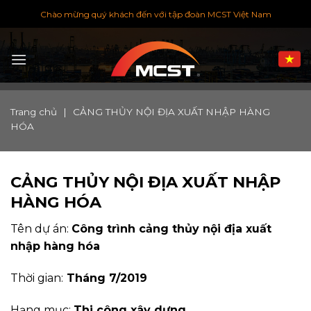
Chuyển
Chào mừng quý khách đến với tập đoàn MCST Việt Nam
đến
nội
dung
Trang chủ
|
CẢNG THỦY NỘI ĐỊA XUẤT NHẬP HÀNG
HÓA
CẢNG THỦY NỘI ĐỊA XUẤT NHẬP
HÀNG HÓA
Tên dự án:
Công trình cảng thủy nội địa xuất
nhập hàng hóa
Thời gian:
Tháng 7/2019
Hạng mục:
Thi công xây dựng