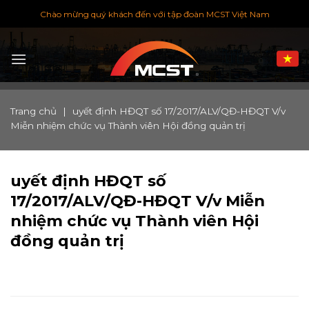
Chuyển
Chào mừng quý khách đến với tập đoàn MCST Việt Nam
đến
nội
dung
Trang chủ
|
uyết định HĐQT số 17/2017/ALV/QĐ-HĐQT V/v
Miễn nhiệm chức vụ Thành viên Hội đồng quản trị
uyết định HĐQT số
17/2017/ALV/QĐ-HĐQT V/v Miễn
nhiệm chức vụ Thành viên Hội
đồng quản trị