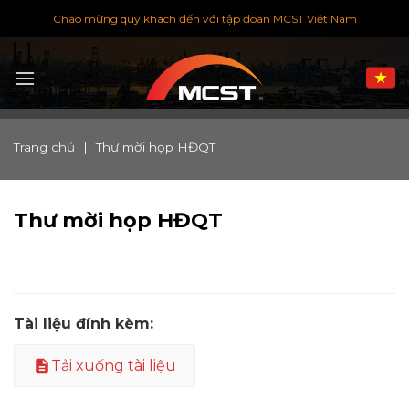
Chuyển
Chào mừng quý khách đến với tập đoàn MCST Việt Nam
đến
nội
dung
Trang chủ
|
Thư mời họp HĐQT
Thư mời họp HĐQT
Tài liệu đính kèm:
Tải xuống tài liệu