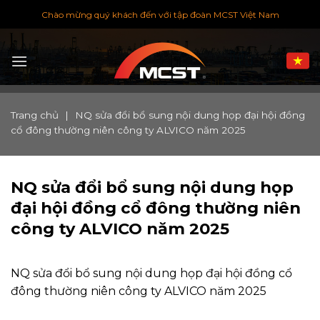
Chuyển
Chào mừng quý khách đến với tập đoàn MCST Việt Nam
đến
nội
dung
Trang chủ
|
NQ sửa đổi bổ sung nội dung họp đại hội đồng
cổ đông thường niên công ty ALVICO năm 2025
NQ sửa đổi bổ sung nội dung họp
đại hội đồng cổ đông thường niên
công ty ALVICO năm 2025
NQ sửa đổi bổ sung nội dung họp đại hội đồng cổ
đông thường niên công ty ALVICO năm 2025