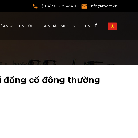
(+84) 98 235 4540
info@mcst.vn
Ự ÁN
TIN TỨC
GIA NHẬP MCST
LIÊN HỆ
ội đồng cổ đông thường