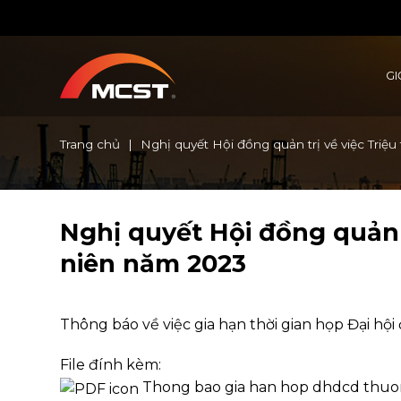
Chuyển
đến
nội
dung
GI
Trang chủ
|
Nghị quyết Hội đồng quản trị về việc Tri
Nghị quyết Hội đồng quản 
niên năm 2023
Thông báo về việc gia hạn thời gian họp Đại h
File đính kèm:
Thong bao gia han hop dhdcd thuo