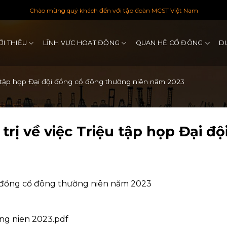
Chào mừng quý khách đến với tập đoàn MCST Việt Nam
ỚI THIỆU
LĨNH VỰC HOẠT ĐỘNG
QUAN HỆ CỔ ĐÔNG
D
ệu tập họp Đại đội đồng cổ đông thường niên năm 2023
trị về việc Triệu tập họp Đại đ
ội đồng cổ đông thường niên năm 2023
ng nien 2023.pdf