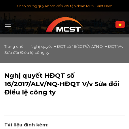
Chuyển
Chào mừng quý khách đến với tập đoàn MCST Việt Nam
đến
nội
dung
Trang chủ
|
Nghị quyết HĐQT số 16/2017/ALV/NQ-HĐQT V/v
Sửa đổi Điều lệ công ty
Nghị quyết HĐQT số
16/2017/ALV/NQ-HĐQT V/v Sửa đổi
Điều lệ công ty
Tài liệu đính kèm: