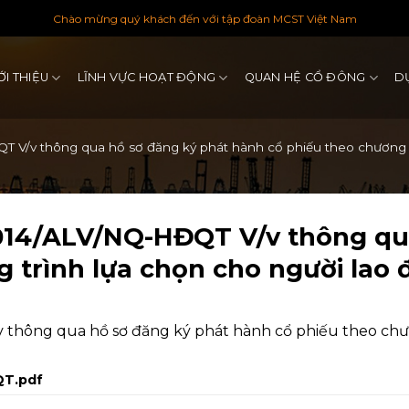
Chào mừng quý khách đến với tập đoàn MCST Việt Nam
ỚI THIỆU
LĨNH VỰC HOẠT ĐỘNG
QUAN HỆ CỔ ĐÔNG
D
V/v thông qua hồ sơ đăng ký phát hành cổ phiếu theo chương tr
014/ALV/NQ-HĐQT V/v thông qua
 trình lựa chọn cho người lao 
thông qua hồ sơ đăng ký phát hành cổ phiếu theo chươ
QT.pdf