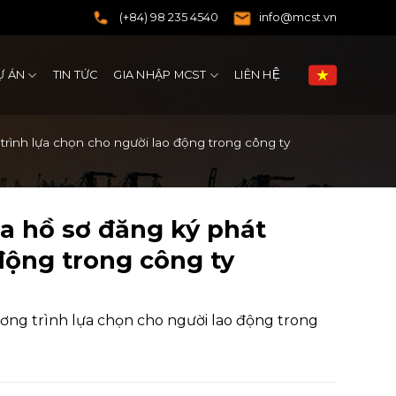
(+84) 98 235 4540
info@mcst.vn
Ự ÁN
TIN TỨC
GIA NHẬP MCST
LIÊN HỆ
ình lựa chọn cho người lao động trong công ty
 hồ sơ đăng ký phát
động trong công ty
ng trình lựa chọn cho người lao động trong