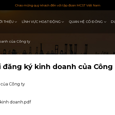
Chào mừng quý khách đến với tập đoàn MCST Việt Nam
ỚI THIỆU
LĨNH VỰC HOẠT ĐỘNG
QUAN HỆ CỔ ĐÔNG
D
doanh của Công ty
i đăng ký kinh doanh của Công 
 của Công ty
 kinh doanh.pdf