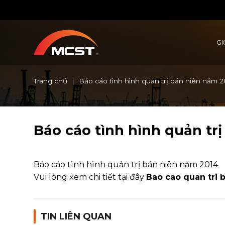
Chuyển
đến
nội
dung
GI
Trang chủ
|
Báo cáo tình hình quản trị bán niên năm 2
Báo cáo tình hình quản tr
Báo cáo tình hình quản trị bán niên năm 2014
Vui lòng xem chi tiết tại đây
Bao cao quan tri 
TIN LIÊN QUAN