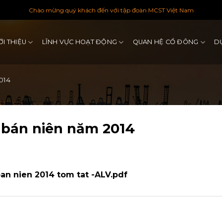
Chào mừng quý khách đến với tập đoàn MCST Việt Nam
ỚI THIỆU
LĨNH VỰC HOẠT ĐỘNG
QUAN HỆ CỔ ĐÔNG
D
014
ị bán niên năm 2014
ban nien 2014 tom tat -ALV.pdf