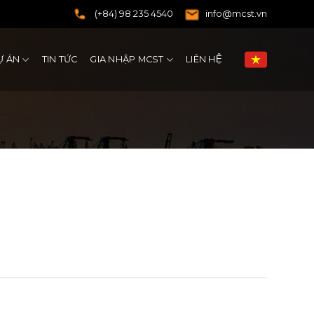
(+84) 98 235 4540
info@mcst.vn
Ự ÁN
TIN TỨC
GIA NHẬP MCST
LIÊN HỆ