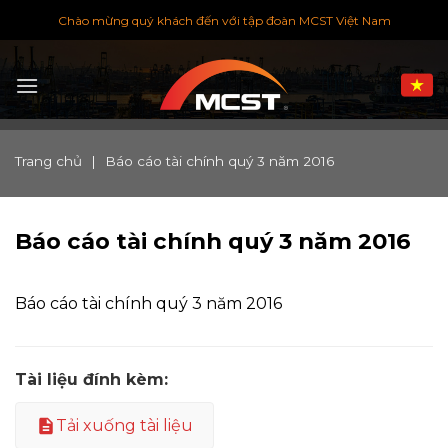
Chuyển
Chào mừng quý khách đến với tập đoàn MCST Việt Nam
đến
nội
dung
Trang chủ
|
Báo cáo tài chính quý 3 năm 2016
Báo cáo tài chính quý 3 năm 2016
Báo cáo tài chính quý 3 năm 2016
Tài liệu đính kèm:
Tải xuống tài liệu