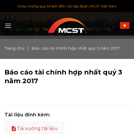
Chuyển
Chào mừng quý khách đến với tập đoàn MCST Việt Nam
đến
nội
dung
Trang chủ
|
Báo cáo tài chính hợp nhất quý 3 năm 2017
Báo cáo tài chính hợp nhất quý 3
năm 2017
Tài liệu đính kèm:
Tải xuống tài liệu