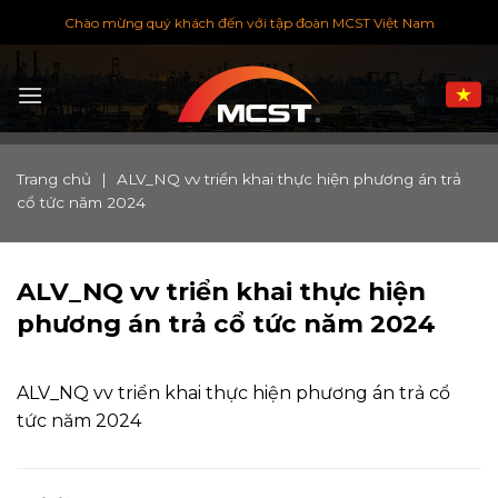
Chuyển
Chào mừng quý khách đến với tập đoàn MCST Việt Nam
đến
nội
dung
Trang chủ
|
ALV_NQ vv triển khai thực hiện phương án trả
cổ tức năm 2024
ALV_NQ vv triển khai thực hiện
phương án trả cổ tức năm 2024
ALV_NQ vv triển khai thực hiện phương án trả cổ
tức năm 2024