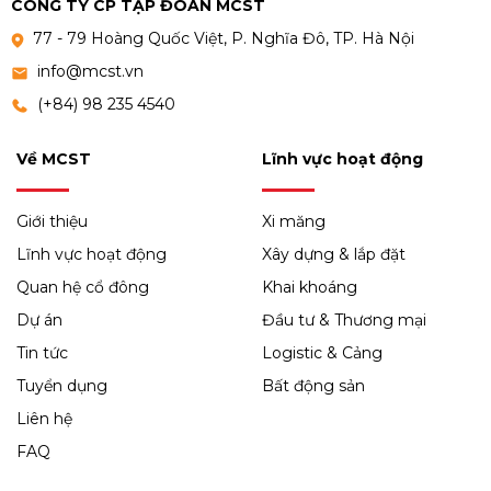
CÔNG TY CP TẬP ĐOÀN MCST
77 - 79 Hoàng Quốc Việt, P. Nghĩa Đô, TP. Hà Nội
info@mcst.vn
(+84) 98 235 4540
Về MCST
Lĩnh vực hoạt động
Giới thiệu
Xi măng
Lĩnh vực hoạt động
Xây dựng & lắp đặt
Quan hệ cổ đông
Khai khoáng
Dự án
Đầu tư & Thương mại
Tin tức
Logistic & Cảng
Tuyển dụng
Bất động sản
Liên hệ
FAQ