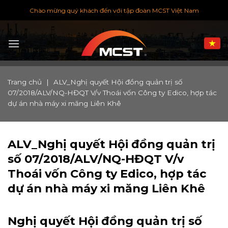
Chuyển
Chào mừng quý khách đến với tập đoàn MCST Việt Nam
đến
nội
dung
Trang chủ
|
ALV_Nghị quyết Hội đồng quản trị số
07/2018/ALV/NQ-HĐQT V/v Thoái vốn Công ty Edico, hợp tác
dự án nhà máy xi măng Liên Khê
ALV_Nghị quyết Hội đồng quản trị
số 07/2018/ALV/NQ-HĐQT V/v
Thoái vốn Công ty Edico, hợp tác
dự án nhà máy xi măng Liên Khê
Nghị quyết Hội đồng quản trị số