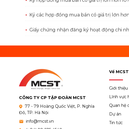
Ký hợp đồng mua bán có giá trị lớn hơn 10% 
Ký các hợp đồng mua bán có giá trị lớn hơn 
Giấy chứng nhận đăng ký hoạt động chi 
Về MCST
Giới thiệu
Lĩnh vực 
CÔNG TY CP TẬP ĐOÀN MCST
Quan hệ 
77 - 79 Hoàng Quốc Việt, P. Nghĩa
Đô, TP. Hà Nội
Dự án
info@mcst.vn
Tin tức