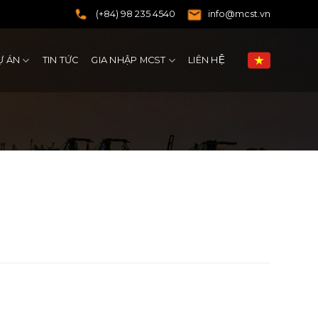
(+84) 98 235 4540
info@mcst.vn
Ự ÁN
TIN TỨC
GIA NHẬP MCST
LIÊN HỆ