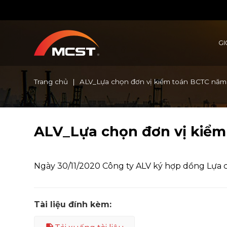
Chuyển
đến
nội
dung
GI
Trang chủ
|
ALV_Lựa chọn đơn vị kiểm toán BCTC nă
ALV_Lựa chọn đơn vị kiể
Ngày 30/11/2020 Công ty ALV ký hợp dồng Lựa
Tài liệu đính kèm: