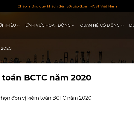
Chào mừng quý khách đến với tập đoàn MCST Việt Nam
ỚI THIỆU
LĨNH VỰC HOẠT ĐỘNG
QUAN HỆ CỔ ĐÔNG
D
m 2020
m toán BCTC năm 2020
 chọn đơn vị kiểm toán BCTC năm 2020