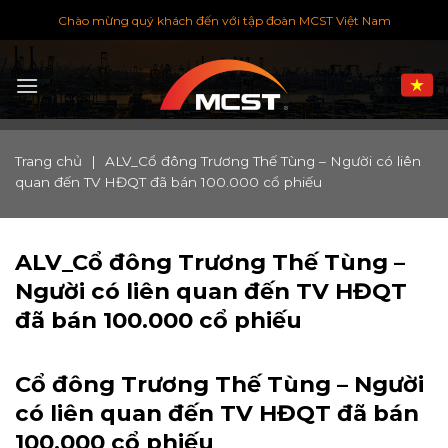
Chuyển
Chào mừng quý khách đến với tập đoàn MCST Việt Nam
đến
nội
dung
Trang chủ
|
ALV_Cổ đông Trương Thế Tùng – Người có liên
quan đến TV HĐQT đã bán 100.000 cổ phiếu
ALV_Cổ đông Trương Thế Tùng –
Người có liên quan đến TV HĐQT
đã bán 100.000 cổ phiếu
Cổ đông Trương Thế Tùng – Người
có liên quan đến TV HĐQT đã bán
100.000 cổ phiếu