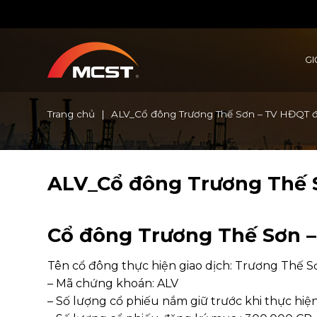
Chuyển
đến
nội
dung
GI
Trang chủ
|
ALV_Cổ đông Trương Thế Sơn – TV HĐQT 
ALV_Cổ đông Trương Thế 
Cổ đông Trương Thế Sơn 
Tên cổ đông thực hiện giao dịch: Trương Thế S
– Mã chứng khoán: ALV
– Số lượng cổ phiếu nắm giữ trước khi thực hiện 