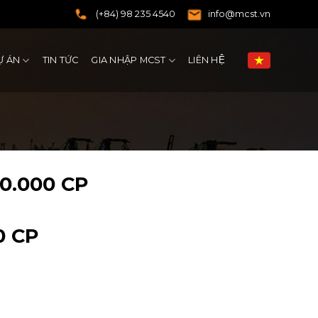
(+84) 98 235 4540
info@mcst.vn
Ự ÁN
TIN TỨC
GIA NHẬP MCST
LIÊN HỆ
0.000 CP
0 CP