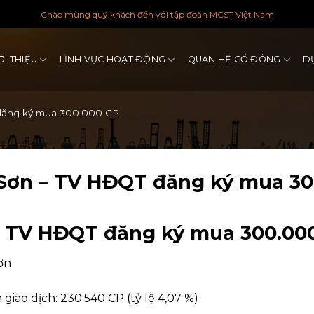
Chào mừng quý khách đến với tập đoàn MCST Việt Nam
ỚI THIỆU
LĨNH VỰC HOẠT ĐỘNG
QUAN HỆ CỔ ĐÔNG
D
đăng ký mua 300.000 CP
Sơn – TV HĐQT đăng ký mua 30
– TV HĐQT đăng ký mua 300.00
ơn
giao dịch: 230.540 CP (tỷ lệ 4,07 %)