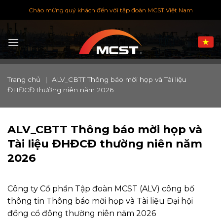
Chuyển
Chào mừng quý khách đến với tập đoàn MCST Việt Nam
đến
nội
dung
Trang chủ
|
ALV_CBTT Thông báo mời họp và Tài liệu
ĐHĐCĐ thường niên năm 2026
ALV_CBTT Thông báo mời họp và
Tài liệu ĐHĐCĐ thường niên năm
2026
Công ty Cổ phần Tập đoàn MCST (ALV) công bố
thông tin Thông báo mời họp và Tài liệu Đại hội
đồng cổ đông thường niên năm 2026