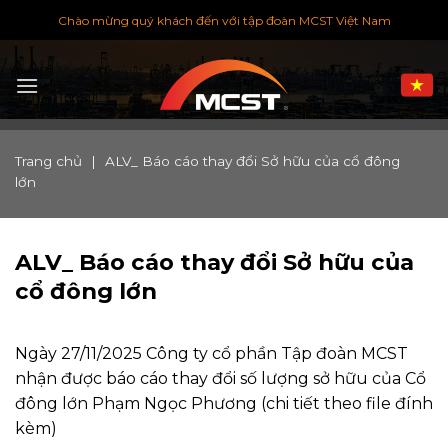
Chuyển
Chào mừng quý khách đến với tập đoàn MCST Việt Nam
đến
nội
dung
Trang chủ
|
ALV_ Báo cáo thay đổi Sở hữu của cổ đông
lớn
ALV_ Báo cáo thay đổi Sở hữu của
cổ đông lớn
Ngày 27/11/2025 Công ty cổ phần Tập đoàn MCST
nhận được báo cáo thay đổi số lượng sở hữu của Cổ
đông lớn Phạm Ngọc Phương (chi tiết theo file đính
kèm)