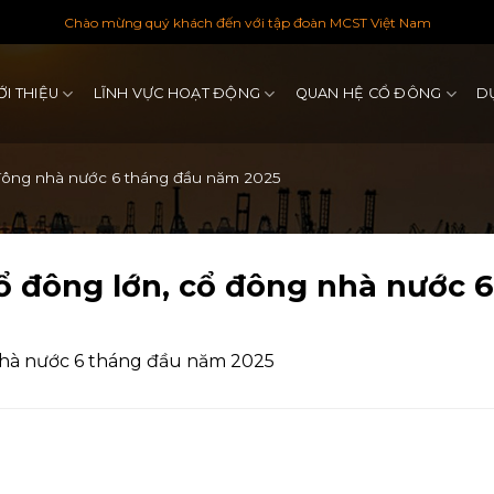
Chào mừng quý khách đến với tập đoàn MCST Việt Nam
ỚI THIỆU
LĨNH VỰC HOẠT ĐỘNG
QUAN HỆ CỔ ĐÔNG
D
 đông nhà nước 6 tháng đầu năm 2025
ổ đông lớn, cổ đông nhà nước 
nhà nước 6 tháng đầu năm 2025