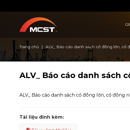
Chuyển
đến
nội
dung
GI
Trang chủ
|
ALV_ Báo cáo danh sách cổ đông lớn, cổ
ALV_ Báo cáo danh sách c
ALV_ Báo cáo danh sách cổ đông lớn, cổ đông 
Tài liệu đính kèm: