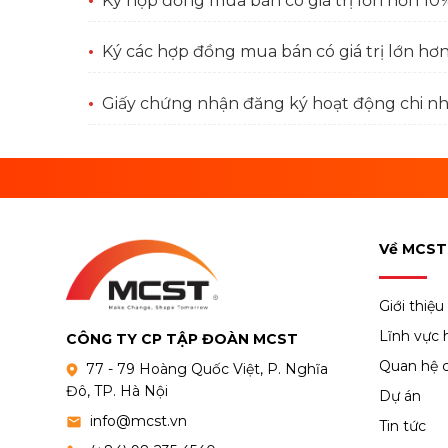
Ký hợp đồng mua bán có giá trị lớn hơn 10% 
Ký các hợp đồng mua bán có giá trị lớn hơn 
Giấy chứng nhận đăng ký hoạt động chi 
Về MCST
Giới thiệu
Lĩnh vực 
CÔNG TY CP TẬP ĐOÀN MCST
Quan hệ 
77 - 79 Hoàng Quốc Việt, P. Nghĩa
Đô, TP. Hà Nội
Dự án
info@mcst.vn
Tin tức