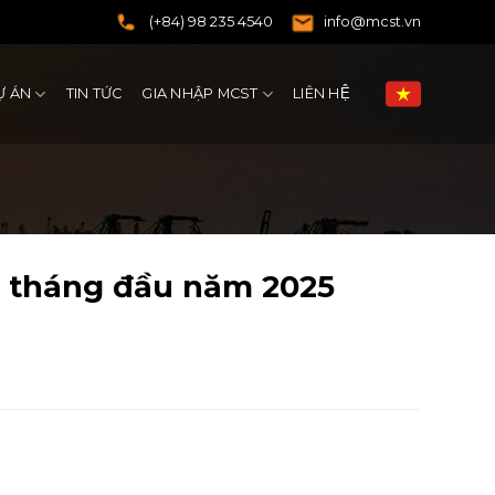
(+84) 98 235 4540
info@mcst.vn
Ự ÁN
TIN TỨC
GIA NHẬP MCST
LIÊN HỆ
6 tháng đầu năm 2025